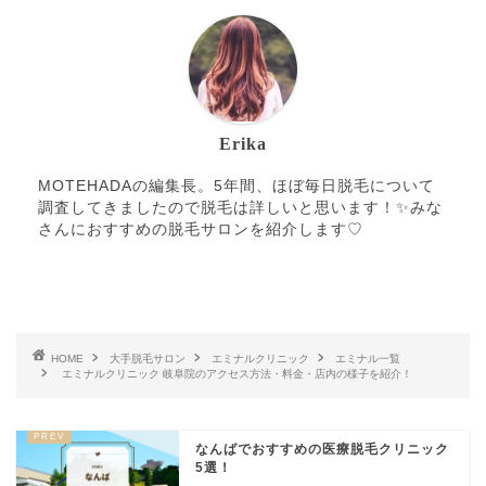
湘南美容クリニック 岐
0120-541-470
阜院
TCB東京中央美容外科
0120-569-417
岐阜院
Erika
MOTEHADAの編集長。5年間、ほぼ毎日脱毛について
調査してきましたので脱毛は詳しいと思います！✨みな
さんにおすすめの脱毛サロンを紹介します♡
HOME
大手脱毛サロン
エミナルクリニック
エミナル一覧
エミナルクリニック 岐阜院のアクセス方法・料金・店内の様子を紹介！
なんばでおすすめの医療脱毛クリニック
5選！