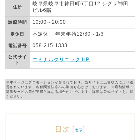
岐阜県岐阜市神田町6丁目12 シグザ神田
住所
ビル6階
10:00～20:00
診療時間
不定休 、年末年始12/30～1/3
定休日
058-215-1333
電話番号
公式サイ
エミナルクリニック HP
ト
※本ページはプロモーションが含まれており、当サイトは広告収入により運
営されています。各種関連法令への準拠も心がけております。※店舗情報・
提供サービス等が実際と異なる場合がございます。詳細は公式サイトをご覧
ください。
目次
[
]
表示