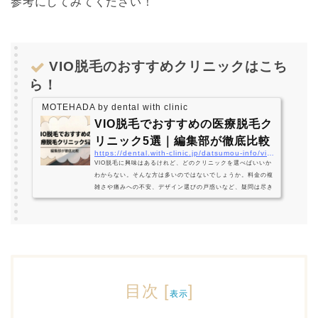
参考にしてみてください！
VIO脱毛のおすすめクリニックはこち
ら！
MOTEHADA by dental with clinic
VIO脱毛でおすすめの医療脱毛ク
リニック5選｜編集部が徹底比較
https://dental.with-clinic.jp/datsumou-info/vio-clinic/
VIO脱毛に興味はあるけれど、どのクリニックを選べばいいか
わからない。そんな方は多いのではないでしょうか。料金の複
雑さや痛みへの不安、デザイン選びの戸惑いなど、疑問は尽き
ないですよね。この記事では、編集部がVIO脱毛に対応する医
療脱毛クリニックを徹底比較し、おすすめ5選をランキング形
式でご紹介します。料金相場・施術回数・痛み対策・デザイン
の選び方まで、VIO脱毛に関する疑問をまるごと解決しますの
で、ぜひ最後まで読んでみてください。▼おすすめのクリニッ
クはこちらVIO脱毛でおすすめの医療脱毛クリニック5選｜編…
目次
[
]
表示