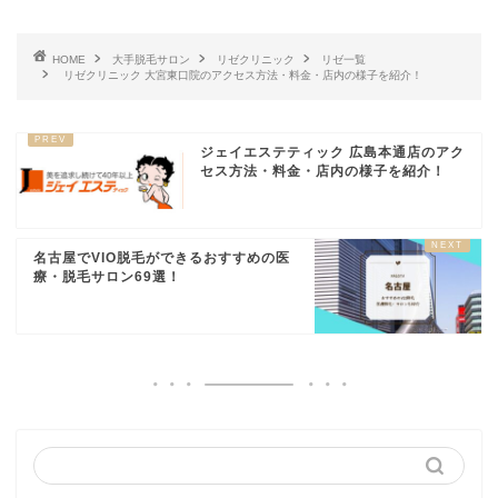
ジュノビューティーク
048-856-9141
HOME
大手脱毛サロン
リゼクリニック
リゼ一覧
リニック 大宮院
リゼクリニック 大宮東口院のアクセス方法・料金・店内の様子を紹介！
ルシアクリニック 埼玉
048-657-6776
大宮院
ジェイエステティック 広島本通店のアク
ウィクリニック 大宮院
0120-847-349
セス方法・料金・店内の様子を紹介！
大宮中央クリニック
0120-077-645
大宮あおばクリニック
048-783-2640
名古屋でVIO脱毛ができるおすすめの医
療・脱毛サロン69選！