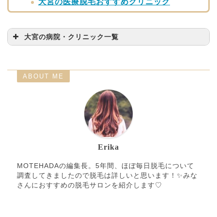
大宮の医療脱毛おすすめクリニック
大宮の病院・クリニック一覧
病院・クリニック名
問い合わせ先
湘南美容クリニック 大
ABOUT ME
0120-5489-97
宮東口院
エミナルクリニック 大
048-643-3255
宮院
レジーナクリニック 大
048-729-8201
宮院
Erika
通常受付 0120-911-93
MOTEHADAの編集長。5年間、ほぼ毎日脱毛について
聖心美容クリニック 大
5（9:30～20:00） 夜
調査してきましたので脱毛は詳しいと思います！✨みな
宮院
間受付 0120-773-566
さんにおすすめの脱毛サロンを紹介します♡
（20:00～23:00）
DMTC美容皮膚科 大宮
048-647-0668
院