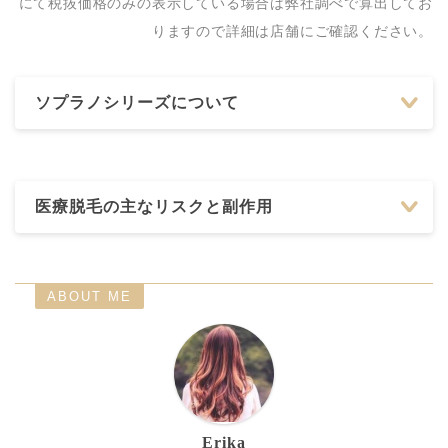
にて税抜価格のみの表示している場合は弊社調べで算出してお
りますので詳細は店舗にご確認ください。
さぎのみや皮膚科クリ
03-5327-3013
ニック
きはらクリニック
03-3381-6611
ソプラノシリーズについて
TCB東京中央美容外科
0120-197-232
中野院
医療脱毛の主なリスクと副作用
ABOUT ME
Erika