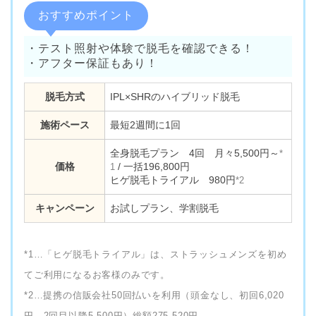
おすすめポイント
・テスト照射や体験で脱毛を確認できる！
・アフター保証もあり！
脱毛方式
IPL×SHRのハイブリッド脱毛
施術ペース
最短2週間に1回
全身脱毛プラン 4回 月々5,500円～
*
価格
/ 一括196,800円
1
ヒゲ脱毛トライアル 980円
*2
キャンペーン
お試しプラン、学割脱毛
*1…「ヒゲ脱毛トライアル」は、ストラッシュメンズを初め
てご利用になるお客様のみです。
*2…提携の信販会社50回払いを利用（頭金なし、初回6,020
円、2回目以降5,500円）総額275,520円