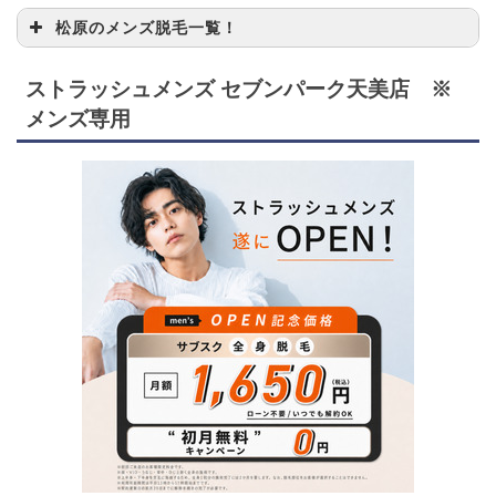
松原のメンズ脱毛一覧！
ストラッシュ
大阪府松原市天美東3-
ストラッシュメンズ セブンパーク天美店 ※
1
メンズ セブン
500 セブンパーク天美
パーク天美店
3F
メンズ専用
Epi De Solart
e（エピデソラ
大阪府松原市阿保3-1-3
2
ルテ）
3
salon Ruby
大阪府松原市阿保1-9-8
たかはし形成
大阪府松原市上田3丁
4
外科・美容外
目6-1 ゆめニティまつ
科
ばら 2F
ヒフ科クリニ
大阪府松原市上田3-1-1
5
ックいつみ
3 サンライズビル2階