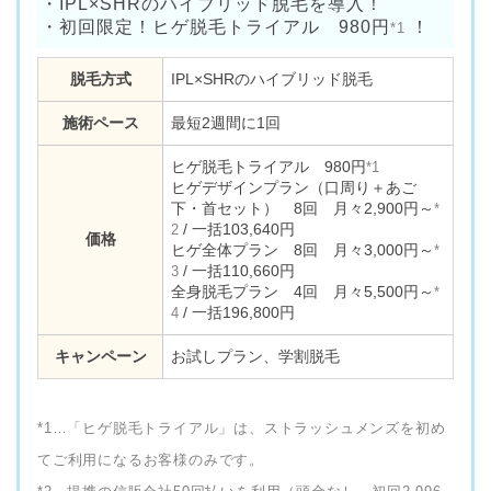
・IPL×SHRのハイブリッド脱毛を導入！
・初回限定！ヒゲ脱毛トライアル 980円
！
*1
脱毛方式
IPL×SHRのハイブリッド脱毛
施術ペース
最短2週間に1回
ヒゲ脱毛トライアル 980円
*1
ヒゲデザインプラン（口周り＋あご
下・首セット） 8回 月々2,900円～
*
/ 一括103,640円
2
価格
ヒゲ全体プラン 8回 月々3,000円～
*
/ 一括110,660円
3
全身脱毛プラン 4回 月々5,500円～
*
/ 一括196,800円
4
キャンペーン
お試しプラン、学割脱毛
*1…「ヒゲ脱毛トライアル」は、ストラッシュメンズを初め
てご利用になるお客様のみです。