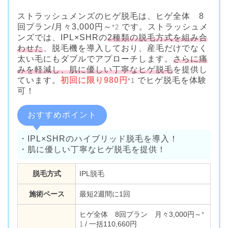
ストラッシュメンズのヒゲ脱毛は、ヒゲ全体 8
回プラン/月々3,000円～
です。ストラッシュメ
*2
ンズでは、IPL×SHRの
2種類の脱毛方式を組み合
わせた
、脱毛機を導入しており、産毛だけでなく
太い毛にもダブルでアプローチします。
さらに痛
みを軽減し、肌に優しい丁寧なヒゲ脱毛
を提供し
ています。
初回に限り980円
でヒゲ脱毛を体験
*1
可！
おすすめポイント
・IPL×SHRのハイブリッド脱毛を導入！
・肌に優しい丁寧なヒゲ脱毛を提供！
脱毛方式
IPL脱毛
施術ペース
最短2週間に1回
ヒゲ全体 8回プラン 月々3,000円～
*
/ 一括110,660円
1