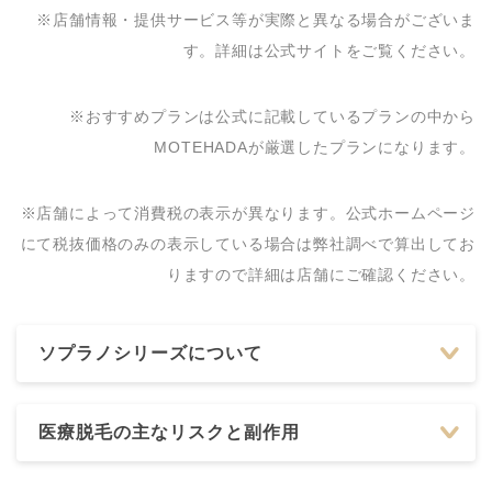
※店舗情報・提供サービス等が実際と異なる場合がございま
広島中央クリニック
0120-088-430
す。詳細は公式サイトをご覧ください。
ルネッサンス並木美容
082-545-0281
皮膚科
※おすすめプランは公式に記載しているプランの中から
カルミア美肌クリニッ
MOTEHADAが厳選したプランになります。
0120-162-000
ク
0120-72-2219/082-54
※店舗によって消費税の表示が異なります。公式ホームページ
並木Sクリニック
6-2248
にて税抜価格のみの表示している場合は弊社調べで算出してお
りますので詳細は店舗にご確認ください。
ソプラノシリーズについて
医療脱毛の主なリスクと副作用