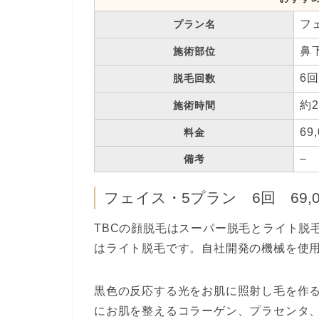
フ
プラン名
鼻
施術部位
6
脱毛回数
約
施術時間
69
料金
–
備考
フェイス・5プラン 6回 69,0
TBCの顔脱毛はスーパー脱毛とライト脱
はライト脱毛です。自社開発の機械を使
黒色の反応する光をお肌に照射し毛を作
にお肌を整えるコラーゲン、プラセンタ