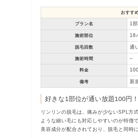
おすす
1
プラン名
1
施術部位
通
脱毛回数
–
施術時間
10
料金
新
備考
好きな1部位が通い放題100円
リンリンの脱毛は、痛みが少ないSPL方
ような細い毛にも対応しやすいのが特徴
美容成分が配合されており、脱毛と同時