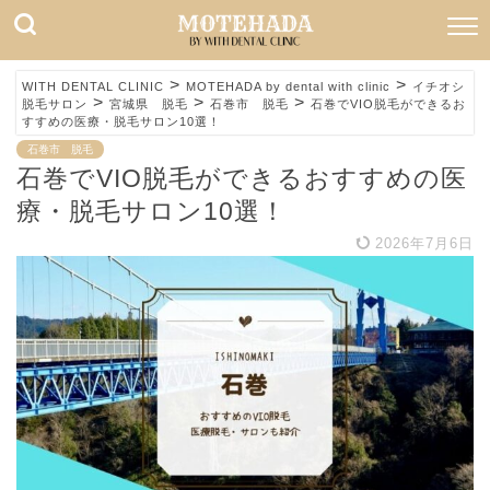
>
>
WITH DENTAL CLINIC
MOTEHADA by dental with clinic
イチオシ
>
>
>
脱毛サロン
宮城県 脱毛
石巻市 脱毛
石巻でVIO脱毛ができるお
すすめの医療・脱毛サロン10選！
石巻市 脱毛
石巻でVIO脱毛ができるおすすめの医
療・脱毛サロン10選！
2026年7月6日