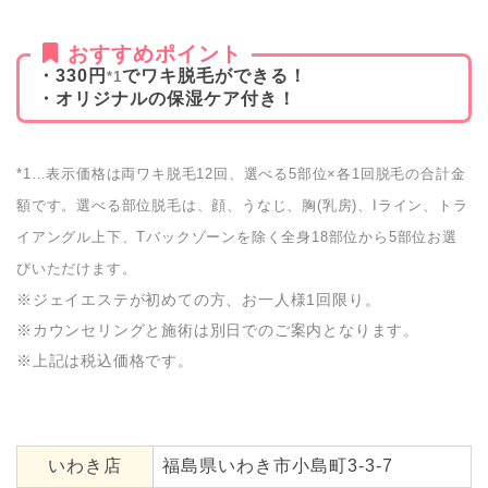
おすすめポイント
・330円
でワキ脱毛ができる！
*1
・オリジナルの保湿ケア付き！
*1…表示価格は両ワキ脱毛12回、選べる5部位×各1回脱毛の合計金
額です。選べる部位脱毛は、顔、うなじ、胸(乳房)、Iライン、トラ
イアングル上下、Tバックゾーンを除く全身18部位から5部位お選
びいただけます。
※ジェイエステが初めての方、お一人様1回限り。
※カウンセリングと施術は別日でのご案内となります。
※上記は税込価格です。
いわき店
福島県いわき市小島町3-3-7