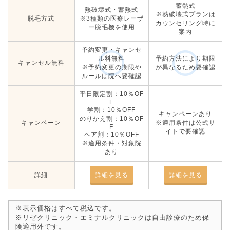
蓄熱式
熱破壊式・蓄熱式
※熱破壊式プランは
脱毛方式
※3種類の医療レーザ
カウンセリング時に
ー脱毛機を使用
案内
予約変更・キャンセ
ル料無料
予約方法により期限
キャンセル無料
※予約変更の期限や
が異なるため要確認
ルールは院へ要確認
平日限定割：10％OF
F
学割：10％OFF
キャンペーンあり
のりかえ割：10％OF
キャンペーン
※適用条件は公式サ
F
イトで要確認
ペア割：10％OFF
※適用条件・対象院
あり
詳細
詳細を見る
詳細を見る
※表示価格はすべて税込です。
※リゼクリニック・エミナルクリニックは自由診療のため保
険適用外です。