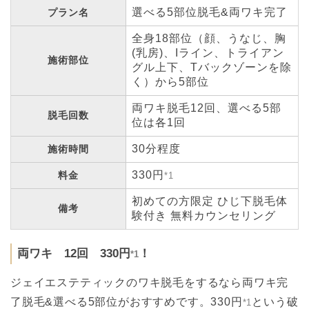
選べる5部位脱毛&両ワキ完了
プラン名
全身18部位（顔、うなじ、胸
(乳房)、Iライン、トライアン
施術部位
グル上下、Tバックゾーンを除
く）から5部位
両ワキ脱毛12回、選べる5部
脱毛回数
位は各1回
30分程度
施術時間
330円
料金
*1
初めての方限定 ひじ下脱毛体
備考
験付き 無料カウンセリング
両ワキ 12回 330円
！
*1
ジェイエステティックのワキ脱毛をするなら両ワキ完
了脱毛&選べる5部位がおすすめです。330円
という破
*1