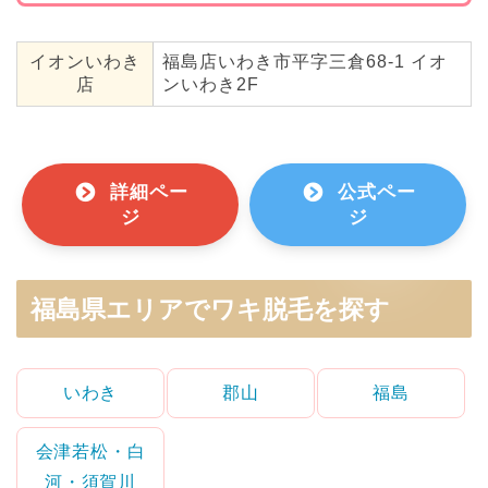
イオンいわき
福島店いわき市平字三倉68-1 イオ
店
ンいわき2F
詳細ペー
公式ペー
ジ
ジ
福島県エリアでワキ脱毛を探す
いわき
郡山
福島
会津若松・白
河・須賀川