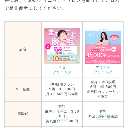
特におすすめのクリニック・サロンを紹介しているの
で是非参考にしてください。
店名
リゼ
エミナル
クリニック
クリニック
全身＋VIO脱毛
VIO脱毛プラン
6回：49,500円
VIO金額
5回：81,600円
※初回カウンセリン
月々3,600円×24回
グ限定
有料
麻酔クリーム：3,30
有料
麻酔代
0円
料金は院へ要確認
笑気麻酔：3,300円