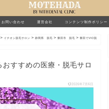
お問い合わせ
運営会社
コンテンツ制作ポリシー
>
>
>
>
イチオシ脱毛サロン
静岡県 脱毛
磐田市 脱毛
磐田でVIO脱
きるおすすめの医療・脱毛サロ
2026年7月6日