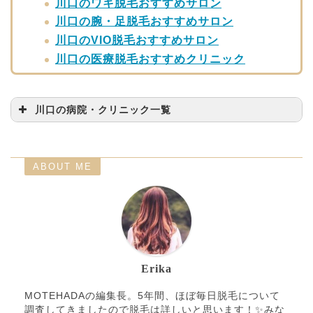
川口のワキ脱毛おすすめサロン
川口の腕・足脱毛おすすめサロン
川口のVIO脱毛おすすめサロン
川口の医療脱毛おすすめクリニック
川口の病院・クリニック一覧
病院・クリニック名
問い合わせ先
湘南美容クリニック 川
ABOUT ME
0120-598-300
口院
TCB東京中央美容外科
0120-197-243
川口院
ヒロクリニック
0120-241-929
めぐみ皮フ科クリニッ
Erika
048-291-5266
ク
MOTEHADAの編集長。5年間、ほぼ毎日脱毛について
蕨中央医院
048-265-3311
調査してきましたので脱毛は詳しいと思います！✨みな