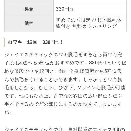
330円
料金
*1
初めての方限定 ひじ下脱毛体
備考
験付き 無料カウンセリング
両ワキ 12回 330円
！
*1
ジェイエステティックのワキ脱毛をするなら両ワキ完
了脱毛&選べる5部位がおすすめです。330円
という破
*1
格な値段でワキ12回と一緒に全身18箇所から5部位選
んで脱毛をうけることができます。しっかりとワキ脱
毛をしながら、ひじ下、ひざ下、Vラインも脱毛が可能
です。他にもひざ上、背中など範囲の広い部位も選ぶ
事ができるのでどの部位にするのか悩んでしまいます
ね。
ジェイエステティックでは、自社開発のマイナス4度の