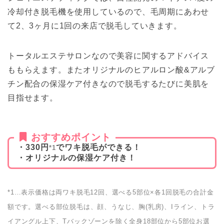
冷却付き脱毛機を使用しているので、毛周期にあわせ
て2、3ヶ月に1回の来店で脱毛していきます。
トータルエステサロンなので美容に関するアドバイス
ももらえます。またオリジナルのヒアルロン酸&アルブ
チン配合の保湿ケア付きなので脱毛するたびに美肌を
目指せます。
おすすめポイント
・330円
でワキ脱毛ができる！
*1
・オリジナルの保湿ケア付き！
*1…表示価格は両ワキ脱毛12回、選べる5部位×各1回脱毛の合計金
額です。選べる部位脱毛は、顔、うなじ、胸(乳房)、Iライン、トラ
イアングル上下、Tバックゾーンを除く全身18部位から5部位お選