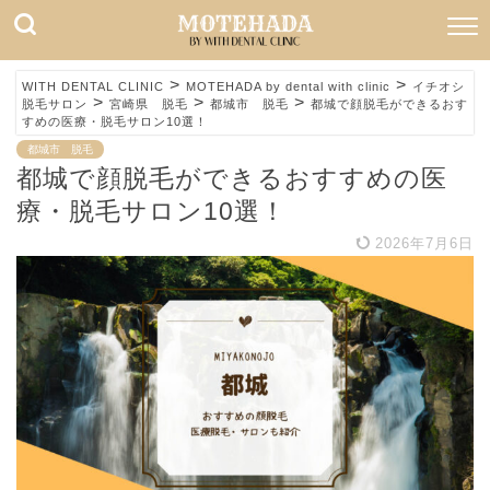
>
>
WITH DENTAL CLINIC
MOTEHADA by dental with clinic
イチオシ
>
>
>
脱毛サロン
宮崎県 脱毛
都城市 脱毛
都城で顔脱毛ができるおす
すめの医療・脱毛サロン10選！
都城市 脱毛
都城で顔脱毛ができるおすすめの医
療・脱毛サロン10選！
2026年7月6日