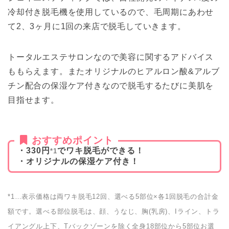
冷却付き脱毛機を使用しているので、毛周期にあわせ
て2、3ヶ月に1回の来店で脱毛していきます。
トータルエステサロンなので美容に関するアドバイス
ももらえます。またオリジナルのヒアルロン酸&アルブ
チン配合の保湿ケア付きなので脱毛するたびに美肌を
目指せます。
おすすめポイント
・330円
でワキ脱毛ができる！
*1
・オリジナルの保湿ケア付き！
*1…表示価格は両ワキ脱毛12回、選べる5部位×各1回脱毛の合計金
額です。選べる部位脱毛は、顔、うなじ、胸(乳房)、Iライン、トラ
イアングル上下、Tバックゾーンを除く全身18部位から5部位お選