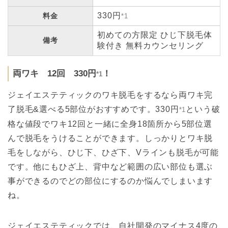
330円
料金
*1
初めての方限定 ひじ下脱毛体
備考
験付き 無料カウンセリング
両ワキ 12回 330円
！
*1
ジェイエステティックのワキ脱毛をするなら両ワキ完
了脱毛&選べる5部位がおすすめです。330円
という破
*1
格な値段でワキ12回と一緒に全身18箇所から5部位選
んで脱毛をうけることができます。しっかりとワキ脱
毛をしながら、ひじ下、ひざ下、Vラインも脱毛が可能
です。他にもひざ上、背中など範囲の広い部位も選ぶ
事ができるのでどの部位にするのか悩んでしまいます
ね。
ジェイエステティックでは、自社開発のマイナス4度の