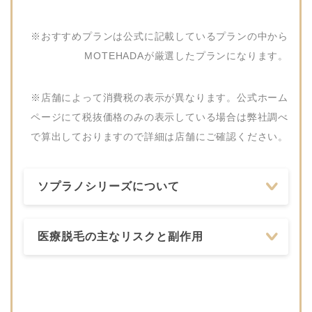
橋本院
なでしこクリニック
0800-800-1733
※おすすめプランは公式に記載しているプランの中から
山田クリニック
042-786-1661
MOTEHADAが厳選したプランになります。
とね皮膚科クリニッ
042-751-4800
ク
※店舗によって消費税の表示が異なります。公式ホーム
ページにて税抜価格のみの表示している場合は弊社調べ
相模大野皮膚科クリ
042-702-3770
ニック
で算出しておりますので詳細は店舗にご確認ください。
ソプラノシリーズについて
医療脱毛の主なリスクと副作用