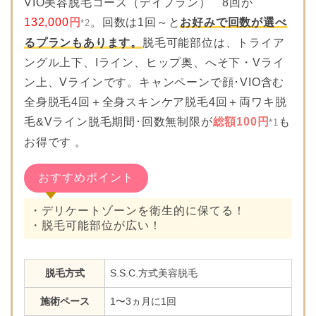
VIO美容脱毛コース（デイプラン） 8回が
132,000
円
。回数は1回～と
お好みで回数が選べ
*2
るプランもあります。
脱毛可能部位は、トライア
ングル上下、Iライン、ヒップ奥、へそ下・Vライ
ン上、Vラインです。キャンペーンで顔･VIO含む
全身脱毛4回＋全身スキンケア脱毛4回＋両ワキ脱
毛&Vライン脱毛期間･回数無制限が
総額100円
も
*1
お得です 。
おすすめポイント
・デリケートゾーンを衛生的に保てる！
・脱毛可能部位が広い！
脱毛方式
S.S.C.方式美容脱毛
施術ペース
1〜3ヵ月に1回