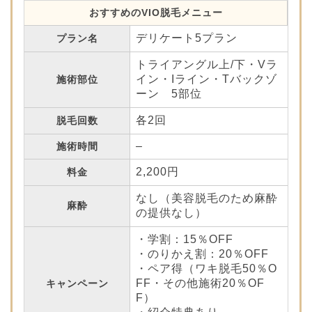
おすすめのVIO脱毛メニュー
デリケート5プラン
プラン名
トライアングル上/下・Vラ
イン・Iライン・Tバックゾ
施術部位
ーン 5部位
各2回
脱毛回数
–
施術時間
2,200円
料金
なし（美容脱毛のため麻酔
麻酔
の提供なし）
・学割：15％OFF
・のりかえ割：20％OFF
・ペア得（ワキ脱毛50％O
FF・その他施術20％OF
キャンペーン
F）