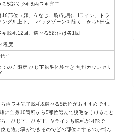
べる5部位脱毛&両ワキ完了
身18部位（顔、うなじ、胸(乳房)、Iライン、トラ
アングル上下、Tバックゾーンを除く）から5部位
ワキ脱毛12回、選べる5部位は各1回
0分程度
0円
*1
めての方限定 ひじ下脱毛体験付き 無料カウンセリ
グ
ら両ワキ完了脱毛&選べる5部位がおすすめです。
緒に全身18箇所から5部位選んで脱毛をうけること
がら、ひじ下、ひざ下、Vラインも脱毛が可能で
部位も選ぶ事ができるのでどの部位にするのか悩ん