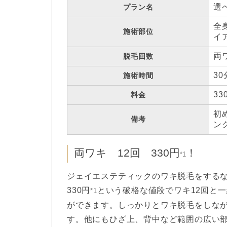
選
プラン名
全
施術部位
イ
両
脱毛回数
3
施術時間
33
料金
初
備考
ン
両ワキ 12回 330円
！
*1
ジェイエステティックのワキ脱毛をするな
330円
という破格な値段でワキ12回と一
*1
ができます。しっかりとワキ脱毛をしな
す。他にもひざ上、背中など範囲の広い