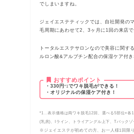
でしまいますね。
ジェイエステティックでは、自社開発の
毛周期にあわせて2、3ヶ月に1回の来店
トータルエステサロンなので美容に関す
ルロン酸&アルブチン配合の保湿ケア付
おすすめポイント
・330円
でワキ脱毛ができる！
*1
・オリジナルの保湿ケア付き！
*1…表示価格は両ワキ脱毛12回、選べる5部位×
(乳房)、Iライン、トライアングル上下、Tバック
※ジェイエステが初めての方、お一人様1回限