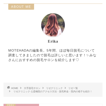
リゼクリニック 心斎橋
ABOUT ME
0120-652-216
院
レジーナクリニック 心
06-6258-6785
斎橋院
エミナルクリニック 心
06-6575-7537
斎橋院
Erika
エミナルクリニック 心
06-6575-7203
MOTEHADAの編集長。5年間、ほぼ毎日脱毛について
斎橋院
調査してきましたので脱毛は詳しいと思います！✨みな
さんにおすすめの脱毛サロンを紹介します♡
TCB東京中央美容外科
0120-197-255
心斎橋筋院
TCB東京中央美容外科
0120-427-746
心斎橋御堂筋院
湘南美容クリニック 大
HOME
大手脱毛サロン
リゼクリニック
リゼ一覧
0120-5489-93
リゼクリニック 心斎橋院のアクセス方法・脱毛料金・院内の様子を紹介！
阪心斎橋院
ルシアクリニック 大阪
06-6243-5330