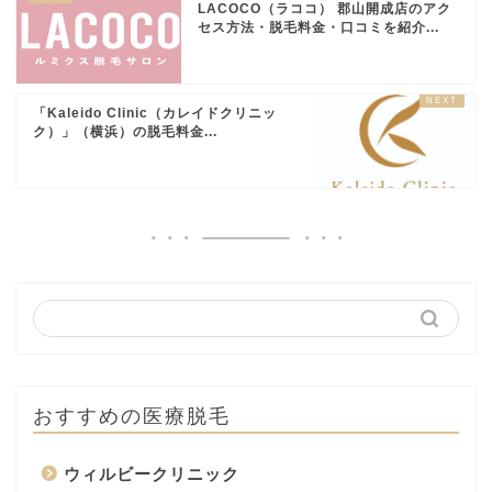
心斎橋院
LACOCO（ラココ） 郡山開成店のアク
セス方法・脱毛料金・口コミを紹介...
ジュノビューティーク
リニック 心斎橋院(提
06-4400-5018
携：エースクリニッ
「Kaleido Clinic（カレイドクリニッ
ク）
ク）」（横浜）の脱毛料金...
フェミークリニック 心
0120-3888-18
斎橋院
椿クリニック心斎橋院
0120-159-017
Bella Beauty CLINIC
06-6121-2483
大阪心斎橋院
MIL CLINIC OSAKA
06-6786-8880
サクラアズクリニック
0120-43184-5
心斎橋店
おすすめの医療脱毛
優愛クリニック
06-4704-9524
あおばクリニック 心斎
ウィルビークリニック
06-6121-8858