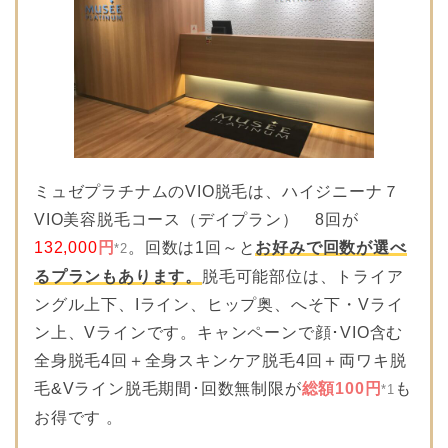
ミュゼプラチナムのVIO脱毛は、ハイジニーナ７
VIO美容脱毛コース（デイプラン） 8回が
132,000
円
。回数は1回～と
お好みで回数が選べ
*2
るプランもあります。
脱毛可能部位は、トライア
ングル上下、Iライン、ヒップ奥、へそ下・Vライ
ン上、Vラインです。キャンペーンで顔･VIO含む
全身脱毛4回＋全身スキンケア脱毛4回＋両ワキ脱
毛&Vライン脱毛期間･回数無制限が
総額100円
も
*1
お得です 。