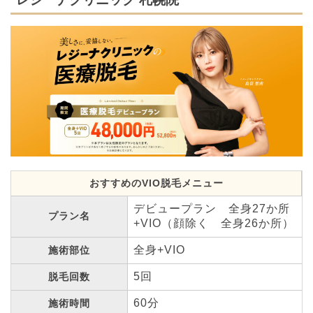
おすすめのVIO脱毛メニュー
デビュープラン 全身27か所
プラン名
+VIO（顔除く 全身26か所）
全身+VIO
施術部位
5回
脱毛回数
60分
施術時間