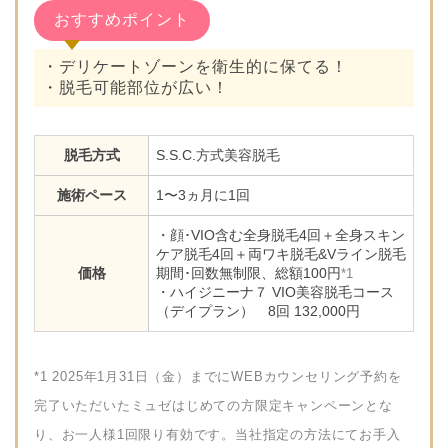
おすすめポイント
・デリケートゾーンを衛生的に保てる！
・脱毛可能部位が広い！
脱毛方式
S.S.C.方式美容脱毛
施術ペース
1〜3ヵ月に1回
・顔･VIO含む全身脱毛4回＋全身スキン
ケア脱毛4回＋両ワキ脱毛&Vライン脱毛
価格
期間･回数無制限、総額100円
*1
・ハイジニーナ７ VIO美容脱毛コース
（デイプラン） 8回 132,000円
*1 2025年1月31日（金）までにWEBカウンセリング予約を
完了いただいたミュゼはじめての方限定キャンペーンとな
り、お一人様1回限り有効です。当社指定の方法にてお手入