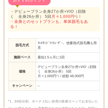
おすすめポイント
・デビュープラン全身27か所+VIO（顔除
く 全身26か所） 5回
月々1,000円
！
*1
・全身とのセットプランも、単体脱毛もあ
る！
ｱﾚｷｻﾝﾄﾞﾗｲﾄﾚｰｻﾞｰ、他蓄熱式脱毛機も用
脱毛方式
意
施術ペース
最短1.5ヵ月に1回
デビュープラン全身27か所+VIO（顔除
価格
く 全身26か所） 5回
月々1,000円
/ 総額 48,000円
*1
キャンペーン
–
*1…84回分割、ボーナス払い併用の医療ローンでお支払いた