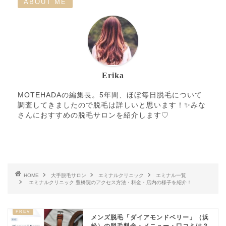
ABOUT ME
0120-110-729
橋院
エミナルクリニック 豊
0532-57-3535
橋院
0532-57-3002※来院
城本クリニック 豊橋院
歴のある方/0120-107-
Erika
929※初めての方
MOTEHADAの編集長。5年間、ほぼ毎日脱毛について
0120-107-546/0532-5
豊橋駅前クリニック
1-5250
調査してきましたので脱毛は詳しいと思います！✨みな
さんにおすすめの脱毛サロンを紹介します♡
遠山クリニック
0532-55-3182
わたなべ皮フ科クリニ
0532-69-2700
ック
大岩クリニック
0532-29-0310
HOME
大手脱毛サロン
エミナルクリニック
エミナル一覧
エミナルクリニック 豊橋院のアクセス方法・料金・店内の様子を紹介！
スキンクリニック 山本
0532-62-1234
皮フ科
メンズ脱毛「ダイアモンドベリー」（浜
あい東脇皮フ科クリニ