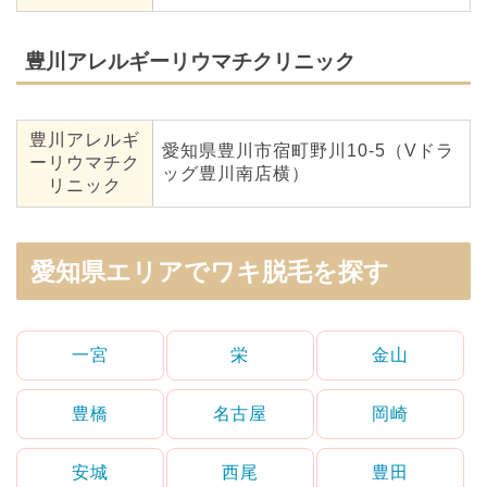
豊川アレルギーリウマチクリニック
豊川アレルギ
愛知県豊川市宿町野川10-5（Vドラ
ーリウマチク
ッグ豊川南店横）
リニック
愛知県エリアでワキ脱毛を探す
一宮
栄
金山
豊橋
名古屋
岡崎
安城
西尾
豊田