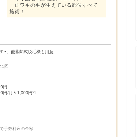
・両ワキの毛が生えている部位すべて
施術！
ｲﾄﾚｰｻﾞｰ、他蓄熱式脱毛機も用意
に1回
00円
00円/月々1,000円
*1
ンで手数料込の金額