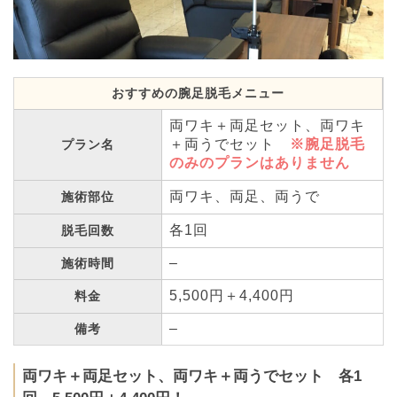
おすすめの腕足脱毛メニュー
両ワキ＋両足セット、両ワキ
＋両うでセット
※腕足脱毛
プラン名
のみのプランはありません
両ワキ、両足、両うで
施術部位
各1回
脱毛回数
–
施術時間
5,500円＋4,400円
料金
–
備考
両ワキ＋両足セット、両ワキ＋両うでセット 各1