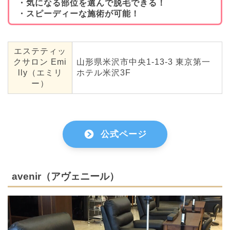
・気になる部位を選んで脱毛できる！
・スピーディーな施術が可能！
エステティッ
クサロン Emi
山形県米沢市中央1-13-3 東京第一
lly（エミリ
ホテル米沢3F
ー）
公式ページ
avenir（アヴェニール）