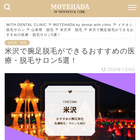
>
>
WITH DENTAL CLINIC
MOTEHADA by dental with clinic
イチオシ
>
>
>
脱毛サロン
山形県 脱毛
米沢市 脱毛
米沢で腕足脱毛ができるお
すすめの医療・脱毛サロン5選！
米沢市 脱毛
米沢で腕足脱毛ができるおすすめの医
療・脱毛サロン5選！
2026年7月6日