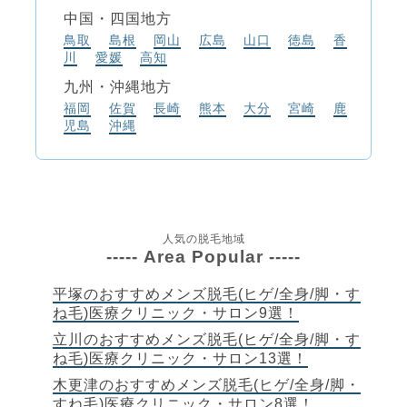
中国・四国地方
鳥取
島根
岡山
広島
山口
徳島
香
川
愛媛
高知
九州・沖縄地方
福岡
佐賀
長崎
熊本
大分
宮崎
鹿
児島
沖縄
人気の脱毛地域
----- Area Popular -----
平塚のおすすめメンズ脱毛(ヒゲ/全身/脚・す
ね毛)医療クリニック・サロン9選！
立川のおすすめメンズ脱毛(ヒゲ/全身/脚・す
ね毛)医療クリニック・サロン13選！
木更津のおすすめメンズ脱毛(ヒゲ/全身/脚・
すね毛)医療クリニック・サロン8選！