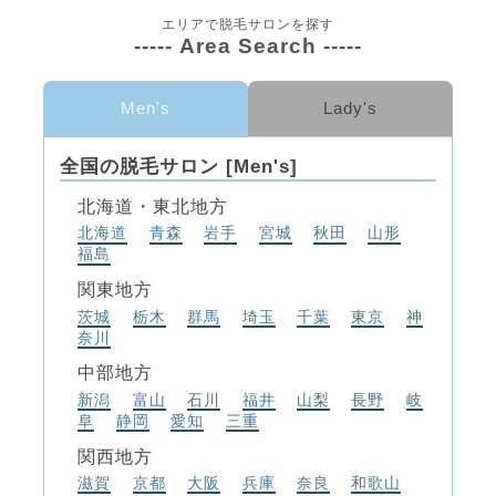
エリアで脱毛サロンを探す
----- Area Search -----
Men's
Lady's
全国の脱毛サロン [Men's]
北海道・東北地方
北海道
青森
岩手
宮城
秋田
山形
福島
関東地方
茨城
栃木
群馬
埼玉
千葉
東京
神
奈川
中部地方
新潟
富山
石川
福井
山梨
長野
岐
阜
静岡
愛知
三重
関西地方
滋賀
京都
大阪
兵庫
奈良
和歌山