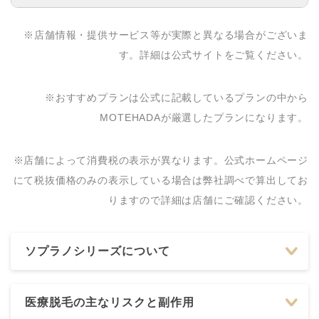
病院・クリニック名
問い合わせ先
※店舗情報・提供サービス等が実際と異なる場合がございま
湘南美容クリニック 豊
0120-787-854
す。詳細は公式サイトをご覧ください。
洲院
有明ひふかクリニック
03-5579-6588
※おすすめプランは公式に記載しているプランの中から
有明ガーデン院
MOTEHADAが厳選したプランになります。
豊洲パークシティ皮膚
03-5547-1221
科
※店舗によって消費税の表示が異なります。公式ホームページ
豊洲佐藤クリニック 美
03-5859-0732
にて税抜価格のみの表示している場合は弊社調べで算出してお
容皮膚科 美容外科
りますので詳細は店舗にご確認ください。
ソプラノシリーズについて
医療脱毛の主なリスクと副作用