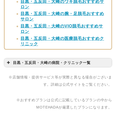
目黒・五反田・大崎のワキ脱毛おすすめサ
ロン
目黒・五反田・大崎の腕・足脱毛おすすめ
サロン
目黒・五反田・大崎のVIO脱毛おすすめサ
ロン
目黒・五反田・大崎の医療脱毛おすすめク
リニック
目黒・五反田・大崎の病院・クリニック一覧
病院・クリニック名
問い合わせ先
※店舗情報・提供サービス等が実際と異なる場合がございま
湘南美容クリニック 湘
0120-284-103
す。詳細は公式サイトをご覧ください。
南美容皮フ科 五反田院
みやび形成外科
03−5739−0606
※おすすめプランは公式に記載しているプランの中から
目黒駅前アキクリニッ
MOTEHADAが厳選したプランになります。
03−5487−2525
ク