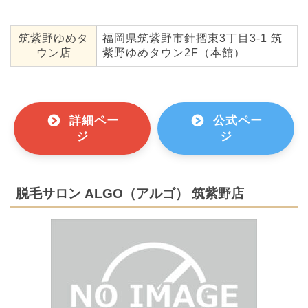
筑紫野ゆめタ
福岡県筑紫野市針摺東3丁目3-1 筑
ウン店
紫野ゆめタウン2F（本館）
詳細ペー
公式ペー
ジ
ジ
脱毛サロン ALGO（アルゴ） 筑紫野店