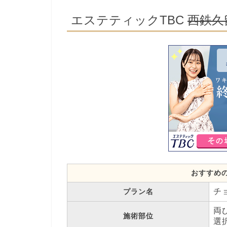
エステティックTBC
西鉄久
おすすめ
チ
プラン名
両
施術部位
選