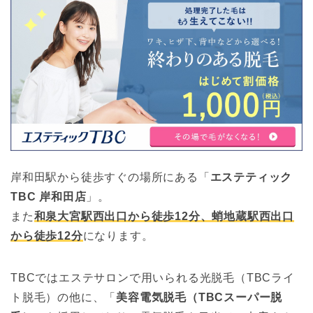
大阪府岸和田市下松
Dione（ディオー
2
町5058 MM88 ビル
ネ）岸和田店
4F
大阪府岸和田市春木
ラ・パーク岸和田
3
若松町21-1 ラ・パー
店
ク岸和田2F
大阪府岸和田市下池
4
COCO
田町1丁目19-2
大阪府岸和田市下松
美肌エステ Be Ma
5
岸和田駅から徒歩すぐの場所にある「
エステティック
x
町1-1-15
TBC 岸和田店
」。
大阪府岸和田市松風
6
Waxing Linda
また
和泉大宮駅西出口から徒歩12分、蛸地蔵駅西出口
町15-34
から徒歩12分
になります。
TOTAL CARE
大阪府岸和田市小松
STUDIO にわね
7
里町2514-302
こ
TBCではエステサロンで用いられる光脱毛（TBCライ
ト脱毛）の他に、「
美容電気脱毛（TBCスーパー脱
大阪府岸和田市春木
ラフォーレ
8