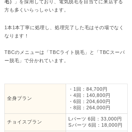
旭町7-8 2F
毛）
」を採用しており、電気脱毛を目当てに来店する
方も多くいらっしゃいます。
ジュエリースタイ
大阪府岸和田市土生
9
ル
町2-30-22
1本1本丁寧に処理し、処理完了した毛はその場でなく
ルナクレシエンテ
大阪府岸和田市西之
なります！
10
アネックス別棟サ
内町44-46
ロン
TBCのメニューは「TBCライト脱毛」と「TBCスーパ
大阪府岸和田市春木
ラフォクシー
11
旭町7-8 2F
ー脱毛」で分かれています。
大阪府岸和田市作才
12
リノミノ
町1137 有恒産業第3
ビル 3F B号室
・1回：84,700円
Esthetic salon J
大阪府岸和田市土生
・4回：140,800円
13
全身プラン
（ジェイ）
町2丁目27-34
・6回：204,600円
・8回：264,000円
大阪府岸和田市別所
町２－１３－１２
Lパーツ 6回：33,000円
ハナコ
14
チョイスプラン
マンション花１０１
Sパーツ 6回：18,000円
号