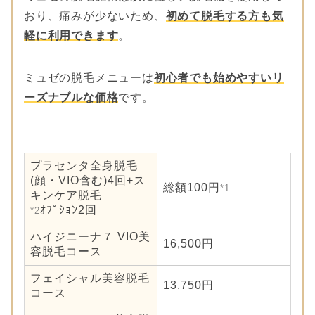
おり、痛みが少ないため、
初めて脱毛する方も気
大阪府寝屋川市八
ささきクリニッ
9
坂町15-8 中川ビル
軽に利用できます
。
ク
４階
大阪府寝屋川市早
ミュゼの脱毛メニューは
初心者でも始めやすいリ
Allie(アリー)
10
子町7-27-302
ーズナブルな価格
です。
大阪府寝屋川市打
GRACE(グレイ
11
上宮前町6-2 田伏
ス)
ビル104
プラセンタ全身脱毛
大阪府寝屋川市香
エンゼル
12
(顔・VIO含む)4回+ス
里南之町7-24
総額100円
*1
キンケア脱毛
ｵﾌﾟｼｮﾝ2回
*2
ハイジニーナ７ VIO美
16,500円
容脱毛コース
フェイシャル美容脱毛
13,750円
コース