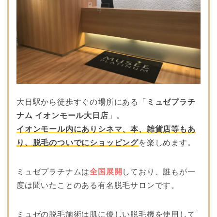
3
杉本ひふ科
1-1-18 アティーナ
守口1F
大阪府守口市京阪
4
みずたに皮膚科
本通2-3-5 リバテ
ィービル坂井1F
美肌脱毛研究所 c
大阪府守口市大日
5
heri plus(シェリ
東町15-8
プラス)
大日駅から徒歩すぐの場所にある「
ミュゼプラチ
大阪府守口市本町
ナム イオンモール大日店
」。
6
Ange(アンジュ)
1-1-33 ユーシンビ
イオンモール内にありシネマ、本、雑貨店等もあ
ル201
り、脱毛のついでにショッピング
を楽しめます。
大阪府守口市本町
DANDELION(ダ
7
1丁目6-5 TTM守
ンデリオン)
口駅前ビル202
ミュゼプラチナムは
全国展開
しており、誰もが一
度は聞いたことのある有名脱毛サロンです。
くりはら形成外
大阪府寝屋川市香
8
科・皮フ科・美
里西之町4-3
容皮フ科
ミュゼの脱毛施術は肌に優しい脱毛機を使用して