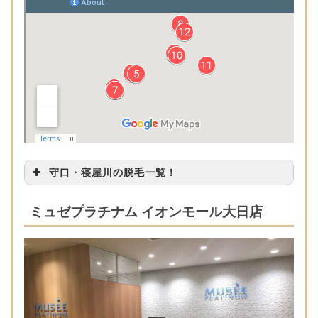
守口・寝屋川の脱毛一覧！
ミュゼプラチナ
大阪府守口市大日
ミュゼプラチナム イオンモール大日店
1
ム イオンモール
東町1-18 イオンモ
大日店
ール大日3階
大阪府寝屋川市早
エステタイム 寝
2
子町23-1 イズミヤ
屋川店
寝屋川5階
大阪府守口市本町