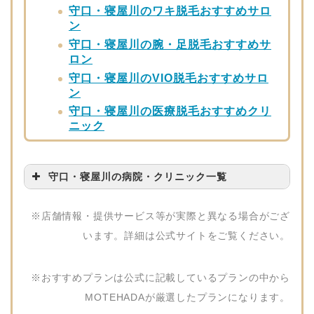
守口・寝屋川のワキ脱毛おすすめサロ
ン
守口・寝屋川の腕・足脱毛おすすめサ
ロン
守口・寝屋川のVIO脱毛おすすめサロ
ン
守口・寝屋川の医療脱毛おすすめクリ
ニック
守口・寝屋川の病院・クリニック一覧
病院・クリニック名
問い合わせ先
※店舗情報・提供サービス等が実際と異なる場合がござ
杉本ひふ科
06-6993-4112
います。詳細は公式サイトをご覧ください。
みずたに皮膚科
06-6996-2810
※おすすめプランは公式に記載しているプランの中から
くりはら形成外科・
072-837-1112
皮フ科・美容皮フ科
MOTEHADAが厳選したプランになります。