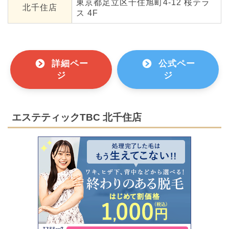
東京都足立区千住旭町4-12 桜テラ
北千住店
ス 4F
詳細ペー
公式ペー
ジ
ジ
エステティックTBC 北千住店