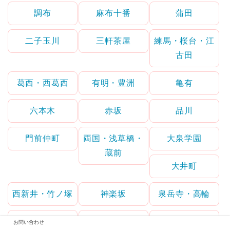
調布
麻布十番
蒲田
二子玉川
三軒茶屋
練馬・桜台・江
古田
葛西・西葛西
有明・豊洲
亀有
六本木
赤坂
品川
門前仲町
両国・浅草橋・
大泉学園
蔵前
大井町
西新井・竹ノ塚
神楽坂
泉岳寺・高輪
成城学園前
日本橋
多摩
お問い合わせ