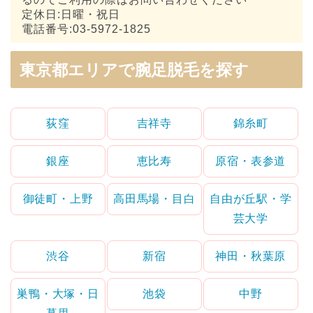
定休日:日曜・祝日
電話番号:03-5972-1825
東京都エリアで腕足脱毛を探す
荻窪
吉祥寺
錦糸町
銀座
恵比寿
原宿・表参道
御徒町・上野
高田馬場・目白
自由が丘駅・学
芸大学
渋谷
新宿
神田・秋葉原
巣鴨・大塚・日
池袋
中野