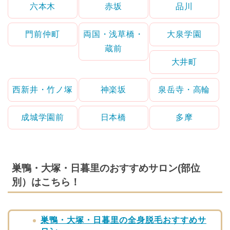
六本木
赤坂
品川
門前仲町
両国・浅草橋・
大泉学園
蔵前
大井町
西新井・竹ノ塚
神楽坂
泉岳寺・高輪
成城学園前
日本橋
多摩
巣鴨・大塚・日暮里のおすすめサロン(部位
別）はこちら！
巣鴨・大塚・日暮里の全身脱毛おすすめサ