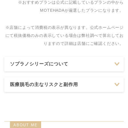
※おすすめプランは公式に記載しているプランの中から
大塚美容形成外科 東京
MOTEHADAが厳選したプランになります。
0120-80-1611
大塚本院
すがも小林皮フ科
03-5972-1825
※店舗によって消費税の表示が異なります。公式ホームページ
にて税抜価格のみの表示している場合は弊社調べで算出してお
りますので詳細は店舗にご確認ください。
ソプラノシリーズについて
医療脱毛の主なリスクと副作用
ABOUT ME