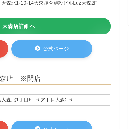
大森北1-10-14大森複合施設ビルLuz大森2F
 大森店詳細へ
公式ページ
森店 ※閉店
森北1丁目6-16 アトレ大森2 6F