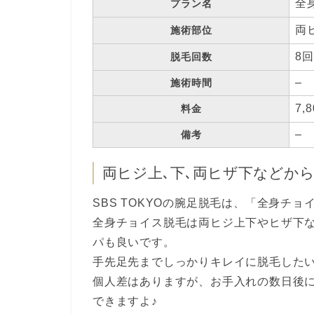
全
プラン名
両
施術部位
8回
脱毛回数
–
施術時間
7,
料金
–
備考
両ヒジ上､下､両ヒザ下などから8
SBS TOKYOの腕足脱毛は、「全身チ
全身チョイス脱毛は両ヒジ上下やヒザ下など
パも良いです。
手先足先までしっかりキレイに脱毛した
個人差はありますが、お手入れの数日後
できますよ♪