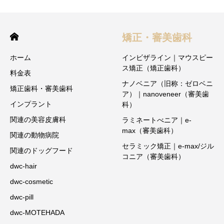
矯正・審美歯科
ホーム
インビザライン｜マウスピー
ス矯正（矯正歯科）
料金表
ナノベニア（旧称：ゼロベニ
矯正歯科・審美歯科
ア）｜nanoveneer（審美歯
インプラント
科）
関連の美容皮膚科
ラミネートべニア｜e-
max（審美歯科）
関連の動物病院
セラミック矯正｜e-max/ジル
関連のドッグフード
コニア（審美歯科）
dwc-hair
dwc-cosmetic
dwc-pill
dwc-MOTEHADA