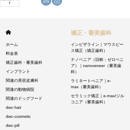
ト
矯正・審美歯科
ホーム
インビザライン｜マウスピー
ス矯正（矯正歯科）
料金表
ナノベニア（旧称：ゼロベニ
矯正歯科・審美歯科
ア）｜nanoveneer（審美歯
インプラント
科）
関連の美容皮膚科
ラミネートべニア｜e-
max（審美歯科）
関連の動物病院
セラミック矯正｜e-max/ジル
関連のドッグフード
コニア（審美歯科）
dwc-hair
dwc-cosmetic
dwc-pill