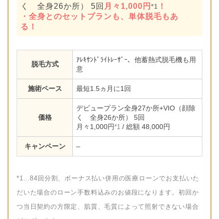
く 全身26か所） 5回
月々1,000円
！
*1
・全身とのセットプランも、単体脱毛もあ
る！
ｱﾚｷｻﾝﾄﾞﾗｲﾄﾚｰｻﾞｰ、他蓄熱式脱毛機も用
脱毛方式
意
施術ペース
最短1.5ヵ月に1回
デビュープラン全身27か所+VIO（顔除
価格
く 全身26か所） 5回
月々1,000円
/ 総額 48,000円
*1
キャンペーン
–
*1…84回分割、ボーナス払い併用の医療ローンでお支払いた
だいた場合のローン手数料込みのお値段になります。初回か
つ当日契約の方限定、肌質、毛質によって照射できない場合