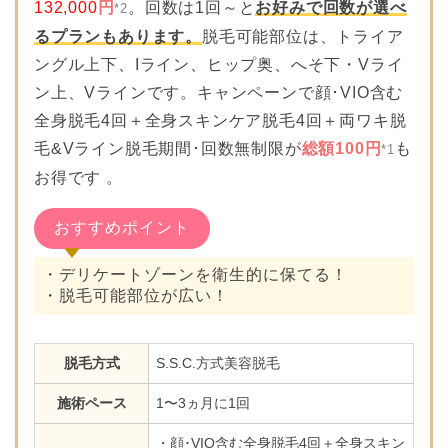
132,000
円
。回数は1回～と
お好みで回数が選べ
*2
るプランもあります。
脱毛可能部位は、トライア
ングル上下、Iライン、ヒップ奥、へそ下・Vライ
ン上、Vラインです。キャンペーンで顔･VIO含む
全身脱毛4回＋全身スキンケア脱毛4回＋両ワキ脱
毛&Vライン脱毛期間･回数無制限が
総額100円
も
*1
お得です 。
おすすめポイント
・デリケートゾーンを衛生的に保てる！
・脱毛可能部位が広い！
脱毛方式
S.S.C.方式美容脱毛
施術ペース
1〜3ヵ月に1回
・顔･VIO含む全身脱毛4回＋全身スキン