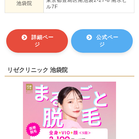
東京都豊島区南池袋2-27-8 南水ビ
池袋院
ル7F
詳細ペー
公式ペー
ジ
ジ
リゼクリニック 池袋院