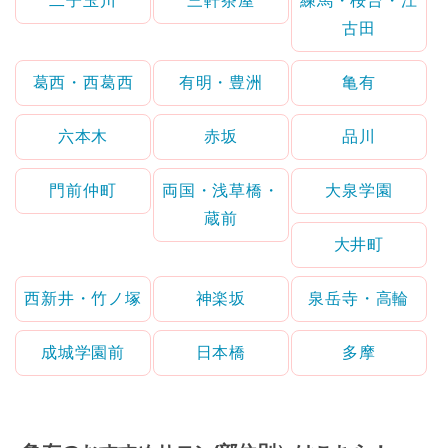
二子玉川
三軒茶屋
練馬・桜台・江
古田
葛西・西葛西
有明・豊洲
亀有
六本木
赤坂
品川
門前仲町
両国・浅草橋・
大泉学園
蔵前
大井町
西新井・竹ノ塚
神楽坂
泉岳寺・高輪
成城学園前
日本橋
多摩