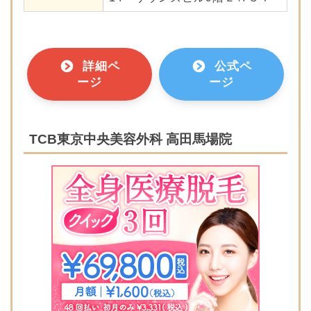
詳細ペ
公式ペ
ージ
ージ
TCB東京中央美容外科 高田馬場院