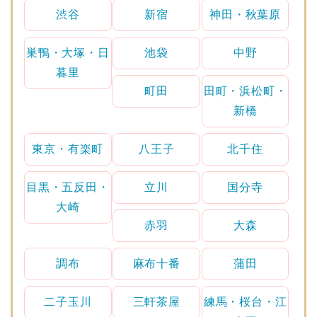
渋谷
新宿
神田・秋葉原
巣鴨・大塚・日
池袋
中野
暮里
町田
田町・浜松町・
新橋
東京・有楽町
八王子
北千住
目黒・五反田・
立川
国分寺
大崎
赤羽
大森
調布
麻布十番
蒲田
二子玉川
三軒茶屋
練馬・桜台・江