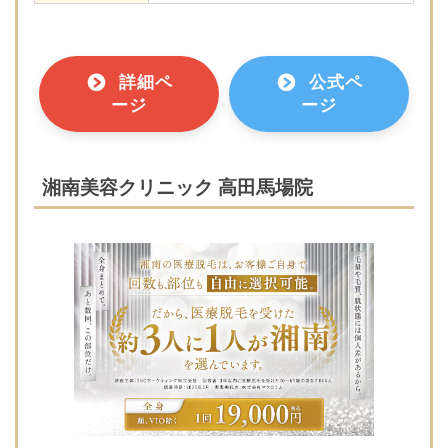
詳細ペ
公式ペ
ージ
ージ
湘南美容クリニック 高田馬場院