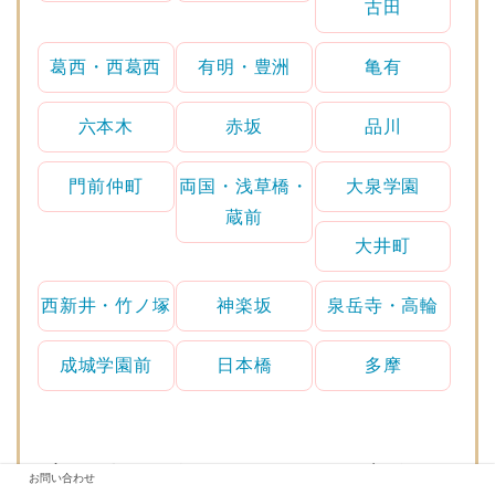
古田
葛西・西葛西
有明・豊洲
亀有
六本木
赤坂
品川
門前仲町
両国・浅草橋・
大泉学園
蔵前
大井町
西新井・竹ノ塚
神楽坂
泉岳寺・高輪
成城学園前
日本橋
多摩
高田馬場・目白のおすすめサロン(部位
お問い合わせ