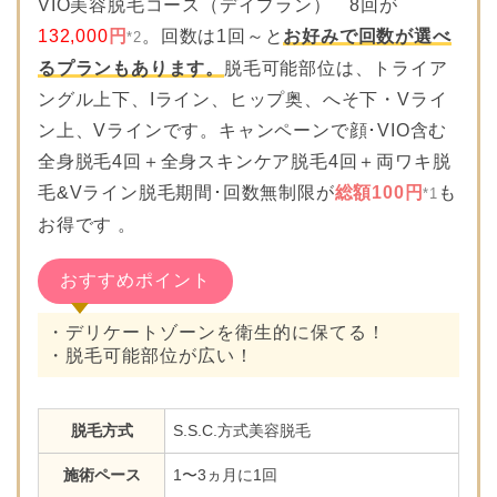
VIO美容脱毛コース（デイプラン） 8回が
132,000
円
。回数は1回～と
お好みで回数が選べ
*2
るプランもあります。
脱毛可能部位は、トライア
ングル上下、Iライン、ヒップ奥、へそ下・Vライ
ン上、Vラインです。キャンペーンで顔･VIO含む
全身脱毛4回＋全身スキンケア脱毛4回＋両ワキ脱
毛&Vライン脱毛期間･回数無制限が
総額100円
も
*1
お得です 。
おすすめポイント
・デリケートゾーンを衛生的に保てる！
・脱毛可能部位が広い！
脱毛方式
S.S.C.方式美容脱毛
施術ペース
1〜3ヵ月に1回