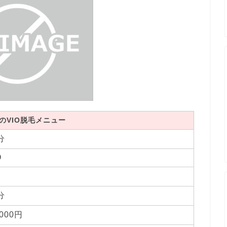
のVIO脱毛メニュー
分
O
分
,000円