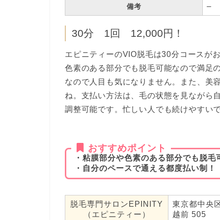
–
備考
30分 1回 12,000円！
エピニティーのVIO脱毛は30分コース
色素のある部分でも脱毛可能なので満足
なので人目も気になりません。また、美容
ね。支払い方法は、毛の状態を見ながら
調整可能です。忙しい人でも続けやすい
おすすめポイント
・粘膜部分や色素のある部分でも脱毛
・自分のペースで通える都度払い制！
脱毛専門サロンEPINITY
東京都中央区
（エピニティー）
越前 505