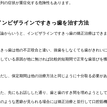
歯列の症状が重症化する危険性もあります。
インビザラインですきっ歯を治す方法
結論からいうと、インビザラインですきっ歯の矯正治療はでき
すきっ歯は他の不正咬合と違い、抜歯をしなくても歯がきれい
発している原因が他に無ければ比較的短期間で正常な歯並びを
ただし、保定期間は他の治療方法と同じように十分取る必要が
また、先にもお話しした通り、歯と歯のすき間を埋めようとし
そのような悪癖が見られる場合には矯正治療と並行して口腔筋機